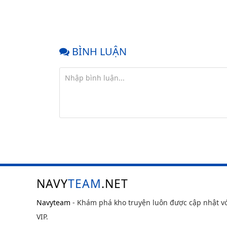
BÌNH LUẬN
NAVY
TEAM
.NET
Navyteam
- Khám phá kho truyện luôn được cập nhật v
VIP.