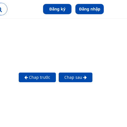
Đăng ký
Đăng nhập
Chap trước
Chap sau