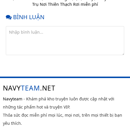
Trụ Nơi Thiên Thạch Rơi miễn phí
Chap 37
2 tháng
trước
BÌNH LUẬN
Chap 36
2 tháng
trước
Chap 35
2 tháng
trước
Chap 34
2 tháng
trước
Chap 33
3 tháng
trước
Chap 32
3 tháng
trước
NAVY
TEAM
.NET
Chap 31
3 tháng
Navyteam
- Khám phá kho truyện luôn được cập nhật với
trước
những tác phẩm hot và truyện VIP.
Chap 30
3 tháng
trước
Thỏa sức đọc miễn phí mọi lúc, mọi nơi, trên mọi thiết bị bạn
Chap 29
3 tháng
yêu thích.
trước