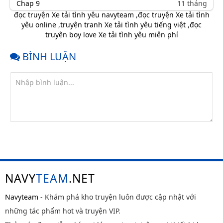
Chap 9
11 tháng
trước
đọc truyện Xe tải tình yêu navyteam
,
đọc truyện Xe tải tình
yêu online
,
truyện tranh Xe tải tình yêu tiếng việt
,
đọc
Chap 8
11 tháng
truyện boy love Xe tải tình yêu miễn phí
trước
Chap 7
11 tháng
BÌNH LUẬN
trước
Chap 6
11 tháng
trước
Chap 5
11 tháng
trước
Chap 4
11 tháng
trước
Chap 3
11 tháng
trước
NAVY
TEAM
.NET
Chap 2
11 tháng
trước
Navyteam
- Khám phá kho truyện luôn được cập nhật với
Chap 1
11 tháng
những tác phẩm hot và truyện VIP.
trước