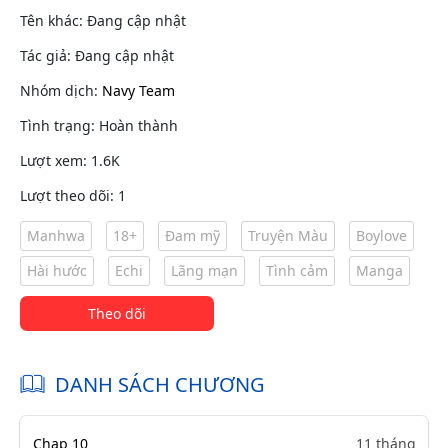
Tên khác: Đang cập nhật
Tác giả: Đang cập nhật
Nhóm dịch:
Navy Team
Tình trạng: Hoàn thành
Lượt xem: 1.6K
Lượt theo dõi: 1
Manhwa
18+
Đam mỹ
Truyện Màu
Boylove
Hài hước
Echi
Lãng mạn
Tình cảm
Manga
Theo dõi
DANH SÁCH CHƯƠNG
Chap 10
11 tháng