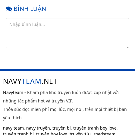
BÌNH LUẬN
NAVY
TEAM
.NET
Navyteam
- Khám phá kho truyện luôn được cập nhật với
những tác phẩm hot và truyện VIP.
Thỏa sức đọc miễn phí mọi lúc, mọi nơi, trên mọi thiết bị bạn
yêu thích.
navy team
,
navy truyện
,
truyện bl
,
truyện tranh boy love
,
truyện tranh bl
,
truyện boy love
,
truyện 18+
,
roadsteam
,