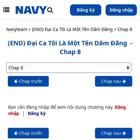
Đăng ký
Đăng nhập
Navyteam
(END) Đại Ca Tôi Là Một Tên Dâm Đãng
Chap 8
(END) Đại Ca Tôi Là Một Tên Dâm Đãng
-
Chap 8
Chap trước
Chap sau
Bạn cần đăng nhập để xem nội dung chương này.
Đăng
nhập
|
Đăng ký
Chap trước
Chap sau